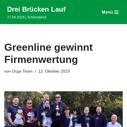
Drei Brücken Lauf
Menü
Zum
27.09.2026 | Schönebeck
Inhalt
springen
Greenline gewinnt
Firmenwertung
von
Orga-Team
12. Oktober 2023