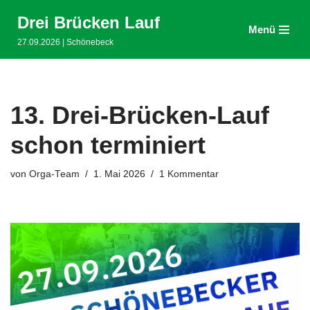
Drei Brücken Lauf
Menü
Zum
27.09.2026 | Schönebeck
Inhalt
springen
13. Drei-Brücken-Lauf
schon terminiert
von
Orga-Team
1. Mai 2026
1 Kommentar