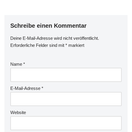
Schreibe einen Kommentar
Deine E-Mail-Adresse wird nicht veröffentlicht.
A
Erforderliche Felder sind mit
lt
*
markiert
e
r
Name
*
n
a
ti
v
E-Mail-Adresse
*
e
:
Website